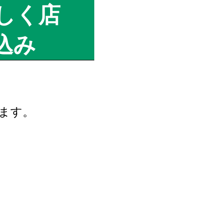
しく店
込み
ます。