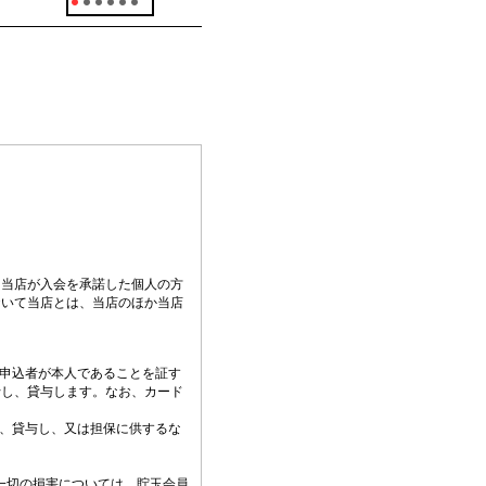
、当店が入会を承諾した個人の方
おいて当店とは、当店のほか当店
員申込者が本人であることを証す
行し、貸与します。なお、カード
し、貸与し、又は担保に供するな
一切の損害については、貯玉会員