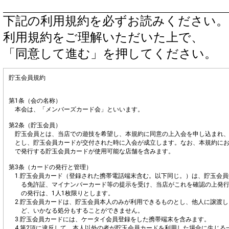
下記の利用規約を必ずお読みください。
利用規約をご理解いただいた上で、
「同意して進む」を押してください。
貯玉会員規約
第1条（会の名称）
本会は、「メンバーズカード会」といいます。
第2条（貯玉会員）
貯玉会員とは、当店での遊技を希望し、本規約に同意の上入会を申し込まれ
とし、貯玉会員カードが交付された時に入会が成立します。なお、本規約に
で発行する貯玉会員カードが使用可能な店舗を含みます。
第3条（カードの発行と管理）
1.貯玉会員カード（登録された携帯電話端末含む。以下同じ。）は、貯玉会
る免許証、マイナンバーカード等の提示を受け、当店がこれを確認の上発
の発行は、1人1枚限りとします。
2.貯玉会員カードは、貯玉会員本人のみが利用できるものとし、他人に譲渡
ど、いかなる処分もすることができません。
3.貯玉会員カードには、ケータイ会員登録をした携帯端末を含みます。
4.第2項に違反して、本人以外の者が貯玉会員カードを利用した場合に生じる