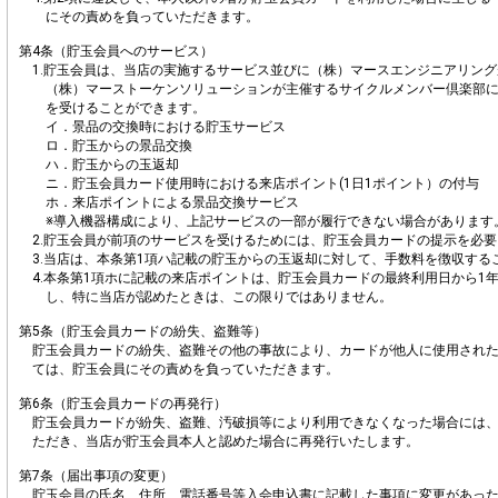
にその責めを負っていただきます。
第4条（貯玉会員へのサービス）
1.貯玉会員は、当店の実施するサービス並びに（株）マースエンジニアリングが
（株）マーストーケンソリューションが主催するサイクルメンバー倶楽部
を受けることができます。
イ．景品の交換時における貯玉サービス
ロ．貯玉からの景品交換
ハ．貯玉からの玉返却
ニ．貯玉会員カード使用時における来店ポイント(1日1ポイント）の付与
ホ．来店ポイントによる景品交換サービス
※導入機器構成により、上記サービスの一部が履行できない場合があります
2.貯玉会員が前項のサービスを受けるためには、貯玉会員カードの提示を必
3.当店は、本条第1項ハ記載の貯玉からの玉返却に対して、手数料を徴収する
4.本条第1項ホに記載の来店ポイントは、貯玉会員カードの最終利用日から1
し、特に当店が認めたときは、この限りではありません。
第5条（貯玉会員カードの紛失、盗難等）
貯玉会員カードの紛失、盗難その他の事故により、カードが他人に使用され
ては、貯玉会員にその責めを負っていただきます。
第6条（貯玉会員カードの再発行）
貯玉会員カードが紛失、盗難、汚破損等により利用できなくなった場合には
ただき、当店が貯玉会員本人と認めた場合に再発行いたします。
第7条（届出事項の変更）
貯玉会員の氏名、住所、電話番号等入会申込書に記載した事項に変更があっ