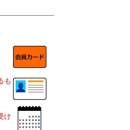
るも
受け