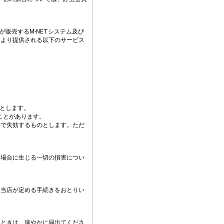
販売するM-NETシステム及び
により提供される以下のサービス
。
要とします。
ことがあります。
年で失効するものとします。ただ
た場合に生じる一切の損害につい
、当店が定める手続きをおとりい
たときは、速やかに届出てくださ