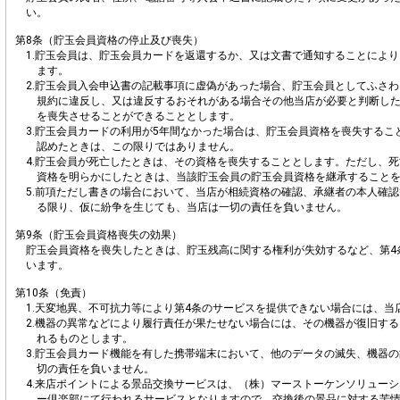
い。
第8条（貯玉会員資格の停止及び喪失）
1.貯玉会員は、貯玉会員カードを返還するか、又は文書で通知することによ
ます。
2.貯玉会員入会申込書の記載事項に虚偽があった場合、貯玉会員としてふさ
規約に違反し、又は違反するおそれがある場合その他当店が必要と判断し
を喪失させることができることとします。
3.貯玉会員カードの利用が5年間なかった場合は、貯玉会員資格を喪失するこ
認めたときは、この限りではありません。
4.貯玉会員が死亡したときは、その資格を喪失することとします。ただし、
資格を明らかにしたときは、当該貯玉会員の貯玉会員資格を継承すること
5.前項ただし書きの場合において、当店が相続資格の確認、承継者の本人確
る限り、仮に紛争を生じても、当店は一切の責任を負いません。
第9条（貯玉会員資格喪失の効果）
貯玉会員資格を喪失したときは、貯玉残高に関する権利が失効するなど、第4
います。
第10条（免責）
1.天変地異、不可抗力等により第4条のサービスを提供できない場合には、当
2.機器の異常などにより履行責任が果たせない場合には、その機器が復旧す
れるものとします。
3.貯玉会員カード機能を有した携帯端末において、他のデータの滅失、機器
切の責任を負いません。
4.来店ポイントによる景品交換サービスは、（株）マーストーケンソリュー
ー倶楽部にて行われるサービスとなりますので、交換後の景品に対する苦