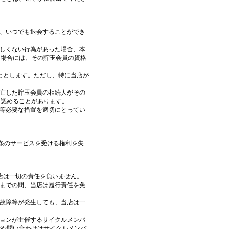
り、いつでも退会することができ
わしくない行為があった場合、本
た場合には、その貯玉会員の資格
ととします。ただし、特に当店が
死亡した貯玉会員の相続人がその
を認めることがあります。
認等必要な措置を適切にとってい
条のサービスを受ける権利を失
店は一切の責任を負いません。
るまでの間、当店は履行責任を免
の故障等が発生しても、当店は一
ションが主催するサイクルメンバ
情や問い合わせはサイクルメンバ