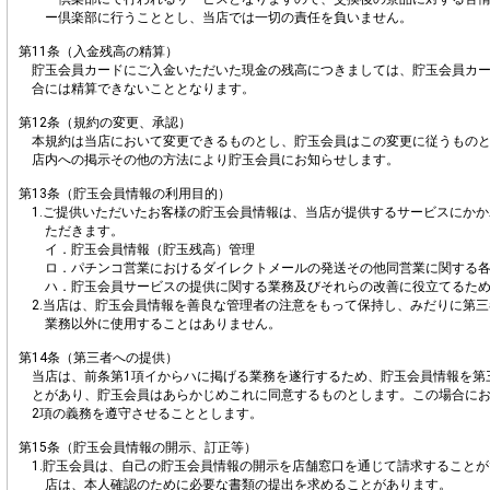
ー倶楽部に行うこととし、当店では一切の責任を負いません。
第11条（入金残高の精算）
貯玉会員カードにご入金いただいた現金の残高につきましては、貯玉会員カー
合には精算できないこととなります。
第12条（規約の変更、承認）
本規約は当店において変更できるものとし、貯玉会員はこの変更に従うもの
店内への掲示その他の方法により貯玉会員にお知らせします。
第13条（貯玉会員情報の利用目的）
1.ご提供いただいたお客様の貯玉会員情報は、当店が提供するサービスにか
ただきます。
イ．貯玉会員情報（貯玉残高）管理
ロ．パチンコ営業におけるダイレクトメールの発送その他同営業に関する
ハ．貯玉会員サービスの提供に関する業務及びそれらの改善に役立てるた
2.当店は、貯玉会員情報を善良な管理者の注意をもって保持し、みだりに第
業務以外に使用することはありません。
第14条（第三者への提供）
当店は、前条第1項イからハに掲げる業務を遂行するため、貯玉会員情報を第
とがあり、貯玉会員はあらかじめこれに同意するものとします。この場合に
2項の義務を遵守させることとします。
第15条（貯玉会員情報の開示、訂正等）
1.貯玉会員は、自己の貯玉会員情報の開示を店舗窓口を通じて請求すること
店は、本人確認のために必要な書類の提出を求めることがあります。